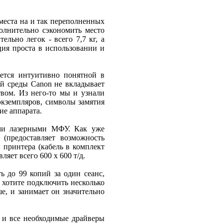
места на и так переполненных
олнительно сэкономить место
льно легок - всего 7,7 кг, а
ция проста в использовании и
яется интуитивно понятной в
й среды Canon не вкладывает
твом. Из него-то мы и узнали
экземпляров, символы замятия
ие аппарата.
ми лазерными МФУ. Как уже
(предоставляет возможность
 принтера (кабель в комплект
ляет всего 600 х 600 т/д.
ь до 99 копий за один сеанс,
 хотите подключить несколько
е, и занимает он значительно
 и все необходимые драйверы