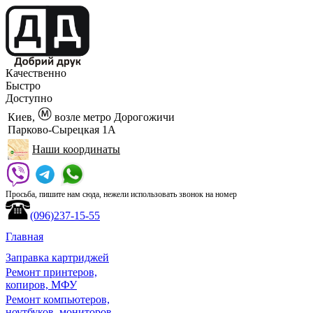
Качественно
Быстро
Доступно
Киев,
возле метро Дорогожичи
Парково-Сырецкая 1А
Наши координаты
Просьба, пишите нам сюда, нежели использовать звонок на номер
(096)237-15-55
Главная
Заправка картриджей
Ремонт принтеров,
копиров, МФУ
Ремонт компьютеров,
ноутбуков, мониторов