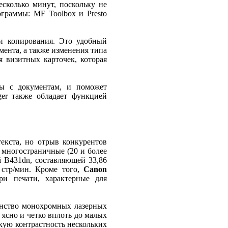
есколько минут, поскольку не
граммы: MF Toolbox и Presto
ли копирования. Это удобный
ента, а также изменения типа
 визитных карточек, которая
оты с документам, и поможет
er также обладает функцией
екста, но отрыв конкурентов
о многостраничные (20 и более
 B431dn, составляющей 33,86
 стр/мин. Кроме того,
Canon
и печати, характерные для
инство монохромных лазерных
ясно и четко вплоть до малых
кую контрастность нескольких