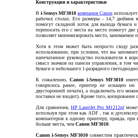
Конструкция и характеристики
В
i-Sensys MF3010
компания Canon
использует
рабочих столах. Его размеры - 14,7 дюймов
помогут складной лоток для выхода бумаги и 
переносить его с места на место помогут две
позволяет минимизировать место, занимаемое п
Хотя в этом может быть непросто сходу раз
использовании, при условии, что вы запомни
напечатанное руководство пользователя в кор
смысл значков на панели управления, в том ч
бумаги и небольшого 1-разрядного светодиодно
К сожалению,
Canon i-Sensys MF3010
имеет
говорилось ранее, принтер не оснащен ни 
двусторонней печати), а подключить его можн
поставки не входит). Кроме того, копирование о
Для сравнения,
HP LaserJet Pro M1212nf
может
используя при этом как ADF , так и дуплексну
компьютеров к одному принтеру, правда, при 
больше места, чем
Canon
MF3010
.
Canon i-Sensys MF3010
совместим практическ