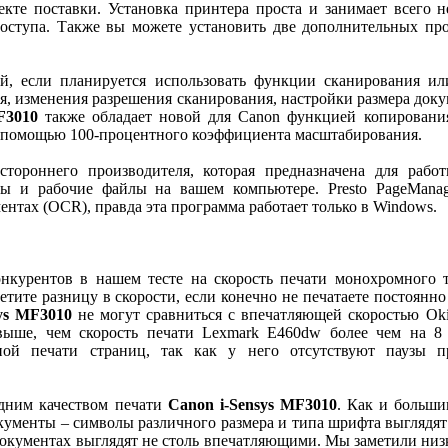
кте поставки. Установка принтера проста и занимает всего н
оступа. Также вы можете установить две дополнительных про
й, если планируется использовать функции сканирования и
, изменения разрешения сканирования, настройки размера докум
3010
также обладает новой для Canon функцией копирования
 с помощью 100-процентного коэффициента масштабирования.
 стороннего производителя, которая предназначена для раб
ты и рабочие файлы на вашем компьютере. Presto PageManag
ентах (OCR), правда эта программа работает только в Windows.
нкурентов в нашем тесте на скорость печати монохромного т
метите разницу в скорости, если конечно не печатаете постоянн
ys MF3010
не могут сравниться с впечатляющей скоростью Oki
 выше, чем скорость печати Lexmark E460dw более чем на 8
й печати страниц, так как у него отсутствуют паузы пр
дним качеством печати
Canon i-Sensys MF3010
. Как и больш
кументы – символы различного размера и типа шрифта выглядят 
документах выглядят не столь впечатляющими. Мы заметили низ