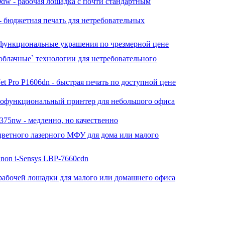
dw - рабочая лошадка с почти стандартным
 бюджетная печать для нетребовательных
нефункциональные украшения по чрезмерной цене
облачные` технологии для нетребовательного
t Pro P1606dn - быстрая печать по доступной цене
огофункциональный принтер для небольшого офиса
M375nw - медленно, но качественно
- цветного лазерного МФУ для дома или малого
non i-Sensys LBP-7660cdn
рабочей лошадки для малого или домашнего офиса