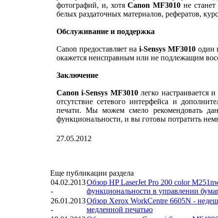
фотографий, и, хотя
Canon MF3010
не станет
белых раздаточных материалов, рефератов, кур
Обслуживание и поддержка
Canon предоставляет на
i-Sensys MF3010
один г
окажется неисправным или не подлежащим вос
Заключение
Canon i-Sensys MF3010
легко настраивается и
отсутствие сетевого интерфейса и дополнит
печати. Мы можем смело рекомендовать дан
функциональности, и вы готовы потратить немн
27.05.2012
Еще публикации раздела
04.02.2013
Обзор HP LaserJet Pro 200 color M251n
-
функциональности в управлении бума
26.01.2013
Обзор Xerox WorkCentre 6605N - недеш
-
медленной печатью