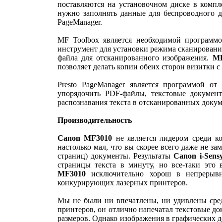
поставляются на установочном диске в компле
нужно заполнять данные для беспроводного д
PageManager.
MF Toolbox является необходимой программо
инструмент для установки режима сканирования
файла для отсканированного изображения.
MF
позволяет делать копии обеих сторон визитки
Presto PageManager является программой от
упорядочить PDF-файлы, текстовые докумен
распознавания текста в отсканированных докум
Производительность
Canon MF3010
не является лидером среди ко
настолько мал, что вы скорее всего даже не за
страниц) документы. Результаты
Canon i-Sens
страницы текста в минуту, но все-таки это
MF3010
исключительно хорош в непрерывно
конкурирующих лазерных принтеров.
Мы не были ни впечатлены, ни удивлены сре
принтеров, он отлично напечатал текстовые до
размеров. Однако изображения в графических 