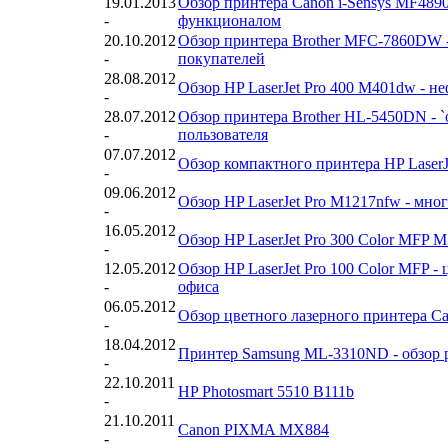
19.01.2013
Обзор принтера Canon i-Sensys MF4890
-
функционалом
20.10.2012
Обзор принтера Brother MFC-7860DW -
-
покупателей
28.08.2012
Обзор HP LaserJet Pro 400 M401dw - 
-
28.07.2012
Обзор принтера Brother HL-5450DN - `
-
пользователя
07.07.2012
Обзор компактного принтера HP LaserJe
-
09.06.2012
Обзор HP LaserJet Pro M1217nfw - мн
-
16.05.2012
Обзор HP LaserJet Pro 300 Color MFP 
-
12.05.2012
Обзор HP LaserJet Pro 100 Color MFP 
-
офиса
06.05.2012
Обзор цветного лазерного принтера Ca
-
18.04.2012
Принтер Samsung ML-3310ND - обзор 
-
22.10.2011
HP Photosmart 5510 B111b
-
21.10.2011
Canon PIXMA MX884
-