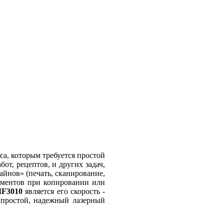
а, которым требуется простой
от, рецептов, и других задач,
йнов» (печать, сканирование,
ументов при копировании или
MF3010
является его скорость -
 простой, надежный лазерный