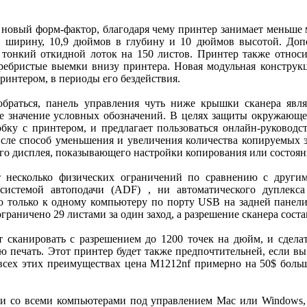
 новый форм-фактор, благодаря чему принтер занимает меньше 
 в ширину, 10,9 дюймов в глубину и 10 дюймов высотой. Доп
тонкий откидной лоток на 150 листов. Принтер также относите
 ребристые выемки внизу принтера. Новая модульная конструк
ринтером, в периоды его бездействия.
обраться, панель управления чуть ниже крышки сканера явл
те значение условных обозначений. В целях защиты окружающе
обку с принтером, и предлагает пользоваться онлайн-руководс
исле способ уменьшения и увеличения количества копируемых 
го дисплея, показывающего настройки копирования или состоян
 несколько физических ограничений по сравнению с други
системой автоподачи (ADF) , ни автоматического дуплекса 
о только к одному компьютеру по порту USB на задней панели
граничено 29 листами за один заход, а разрешение сканера состав
 сканировать с разрешением до 1200 точек на дюйм, и сделат
ю печать. Этот принтер будет также предпочтительней, если вы
всех этих преимуществах цена M1212nf примерно на 50$ больш
и со всеми компьютерами под управлением Mac или Windows,