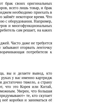
ют брак своих оригинальных
ров, всего лишь товар, и брак
триджем необходимо приехать в
о займёт некоторое время. Что
ию с оборудования. Например,
нтеров и многофункциональных
ребитель сам решает, на каких
жей. Часто даже не требуется
у забывают оторвать ленточку
ворачивающая потребителя к
да, вы и делаете вывод, кто
 руках у вас именно картридж
 достаточно тяжело, а страну
т, что это Корея или Китай,
зможным. Уверен, что большая
придумывают» те, кто скупает
неё коробки и заниматься её