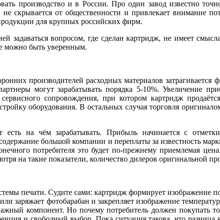
вать производство и в России. Про один завод известно точн
 не скрывается от общественности и привлекает внимание пот
продукции для крупных российских фирм.
ей задаваться вопросом, где сделан картридж, не имеет смысла
ке можно быть уверенным.
оронних производителей расходных материалов затрагивается 
партнеры могут зарабатывать порядка 5-10%. Увеличение пр
сервисного сопровождения, при котором картридж продаётся 
астройку оборудования. В остальных случая торговля оригинало
т есть на чём зарабатывать. Прибыль начинается с отметк
 содержание большой компании и переплаты за известность марк
онечного потребителя это будет по-прежнему приемлемая цена
отря на такие показатели, количество дилеров оригинальной пр
истемы печати. Судите сами: картридж формирует изображение п
или заряжает фотобарабан и закрепляет изображение температуро
 важный компонент. Но почему потребитель должен покупать т
ренция и свободный выбор. Пока ситуация такова, что разница