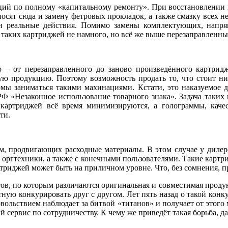
ций по полному «капитальному ремонту». При восстановлении м
сят сюда и замену фетровых прокладок, а также смазку всех не
жели реальные действия. Помимо замены комплектующих, напр
о таких картриджей не намного, но всё же выше перезаправленн
о – от перезаправленного до заново произведённого картри
ю продукцию. Поэтому возможность продать то, что стоит низ
мы заниматься такими махинациями. Кстати, это наказуемое д
РФ «Незаконное использование товарного знака». Задача таких 
картриджей всё время минимизируются, а голограммы, каче
ти.
м, продвигающих расходные материалы. В этом случае у дилер
 оргтехники, а также с конечными пользователями. Такие картри
ртриджей может быть на приличном уровне. Что, без сомнения, п
тов, по которым различаются оригинальная и совместимая проду
тную конкурировать друг с другом. Лет пять назад о такой конк
овольствием наблюдает за битвой «титанов» и получает от этог
ервис по сотрудничеству. К чему же приведёт такая борьба, да