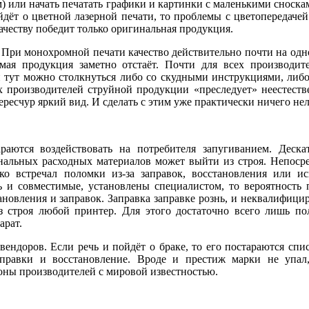
) или начать печатать графики и картинки с маленькими сноска
йдёт о цветной лазерной печати, то проблемы с цветопередачей
ачеству победит только оригинальная продукция.
е. При монохромной печати качество действительно почти на одн
мая продукция заметно отстаёт. Почти для всех производи
и тут можно столкнуться либо со скудными инструкциями, либо
производителей струйной продукции «преследует» неестестве
ресчур яркий вид. И сделать с этим уже практически ничего нел
раются воздействовать на потребителя запугиванием. Деска
нальных расходных материалов может выйти из строя. Непосре
дко встречал поломки из-за заправок, восстановления или и
ь и совместимые, установлены специалистом, то вероятность 
тановления и заправок. Заправка заправке рознь, и неквалифи
з строя любой принтер. Для этого достаточно всего лишь по
арат.
ендоров. Если речь и пойдёт о браке, то его постараются спи
аправки и восстановление. Вроде и престиж марки не упал
оны производителей с мировой известностью.