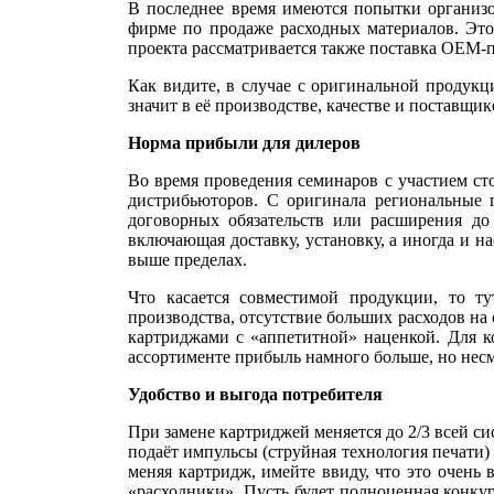
В последнее время имеются попытки организо
фирме по продаже расходных материалов. Это
проекта рассматривается также поставка ОЕМ-
Как видите, в случае с оригинальной продукци
значит в её производстве, качестве и поставщи
Норма прибыли для дилеров
Во время проведения семинаров с участием ст
дистрибьюторов. С оригинала региональные 
договорных обязательств или расширения до 
включающая доставку, установку, а иногда и н
выше пределах.
Что касается совместимой продукции, то ту
производства, отсутствие больших расходов на
картриджами с «аппетитной» наценкой. Для к
ассортименте прибыль намного больше, но несм
Удобство и выгода потребителя
При замене картриджей меняется до 2/3 всей с
подаёт импульсы (струйная технология печати) 
меняя картридж, имейте ввиду, что это очень
«расходники». Пусть будет полноценная конку