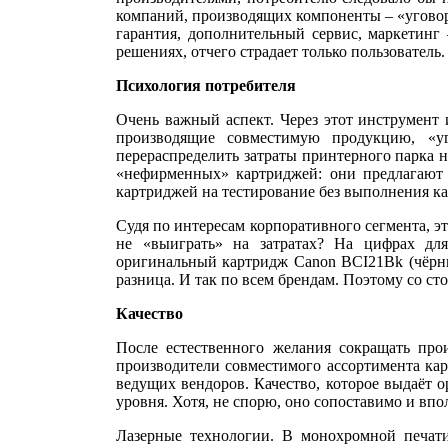
компаний, производящих компоненты – «уговор
гарантия, дополнительный сервис, маркетинг
решениях, отчего страдает только пользователь.
Психология потребителя
Очень важный аспект. Через этот инструмент 
производящие совместимую продукцию, «у
перераспределить затраты принтерного парка 
«нефирменных» картриджей: они предлагают с
картриджей на тестирование без выполнения как
Судя по интересам корпоративного сегмента, э
не «выиграть» на затратах? На цифрах дл
оригинальный картридж Canon BCI21Bk (чёрный
разница. И так по всем брендам. Поэтому со ст
Качество
После естественного желания сокращать про
производители совместимого ассортимента кар
ведущих вендоров. Качество, которое выдаёт о
уровня. Хотя, не спорю, оно сопоставимо и вп
Лазерные технологии. В монохромной печати