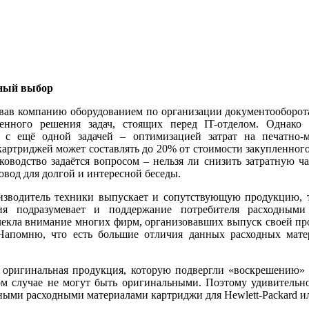
ный выбор
вав компанию оборудованием по организации документооборота
енного решения задач, стоящих перед IT-отделом. Однак
ь с ещё одной задачей – оптимизацией затрат на печатно-
артриджей может составлять до 20% от стоимости закупленного
ководство задаётся вопросом – нельзя ли снизить затратную ч
овод для долгой и интересной беседы.
зводитель техники выпускает и сопутствующую продукцию, т
ния подразумевает и поддержание потребителя расходными
екла внимание многих фирм, организовавших выпуск своей про
Напомню, что есть большие отличия данных расходных матер
 оригинальная продукция, которую подвергли «воскрешению» 
ом случае не могут быть оригинальными. Поэтому удивительн
ными расходными материалами картриджи для Hewlett-Packard и