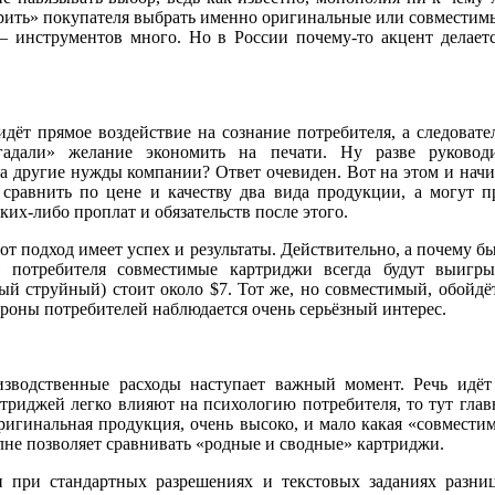
ить» покупателя выбрать именно оригинальные или совместимые
 – инструментов много. Но в России почему-то акцент делает
идёт прямое воздействие на сознание потребителя, а следовате
гадали» желание экономить на печати. Ну разве руковод
на другие нужды компании? Ответ очевиден. Вот на этом и на
равнить по цене и качеству два вида продукции, а могут пр
их-либо проплат и обязательств после этого.
тот подход имеет успех и результаты. Действительно, а почему 
я потребителя совместимые картриджи всегда будут выигр
 струйный) стоит около $7. Тот же, но совместимый, обойдёт
ороны потребителей наблюдается очень серьёзный интерес.
изводственные расходы наступает важный момент. Речь идёт
триджей легко влияют на психологию потребителя, то тут глав
ригинальная продукция, очень высоко, и мало какая «совместим
олне позволяет сравнивать «родные и сводные» картриджи.
 при стандартных разрешениях и текстовых заданиях разни