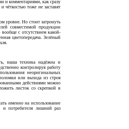
ми и комментариями, как сразу
 и чёткостью тоже не заставят
ом уровне. Но стоит затронуть
телей совместимой продукции
 вообще с отсутствием какой-
нная цветопередача. Зелёный
ьзя.
ть, наша техника надёжна и
дственно контролируя работу
спользования неоригинальных
поломки или выхода из строя
цированными действиями можно
ложить листок со скрепкой в
сать именно на использование
, и потребителя лишний раз