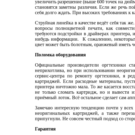
увеличить разрешение (выше 600 точек на дюйм
становятся заметны различия. Если же речь по
себя долго ждать. При высоких требованиях к к
Струйная линейка в качестве ведёт себя так ж
вопросы полноцветной печати, как совмести
требуются подстройки в драйверах принтера, 
нибудь информации. К сожалению, некоторых 
цвет может быть болотным, оранжевый иметь че
Поломка оборудования
Официальные производители оргтехники ста
неприхотлива, но при использовании неориги
сервис-центра по ремонту оргтехники, я ре
картриджей. Если расходные материалы, пуст
принтера ничтожно мала. То же касается восс
не только сломать картридж, но и вывести и
приёмный лоток. Всё остальное сделает сам апп
Замечаю интересную тенденцию почти у всех в
неоригинальных картриджей, а также перез
припугнули. Не совсем честный подход со стор
Гарантия