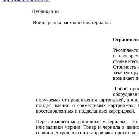
Публикации
Война рынка расходных материалов
Ограничен
Укомплекто
и своеврем
столкнетёс
Стоимость к
зачастую ру
возникает п
Любой прои
оборудова
получаемая от продвижения картриджей, привл
пойдёт именно о совместимых картриджах. 
восстановленных и подделанных картриджей.
Перезаправленные расходные материалы – это
или заливки чернил. Тонер и чернила в данн
сервис-центров, что они заправляют оригиналь