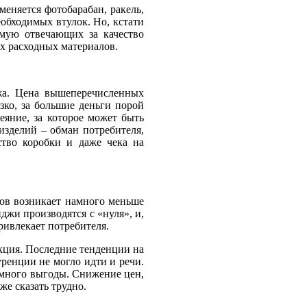
еняется фотобарабан, ракель,
обходимых втулок. Но, кстати
ямую отвечающих за качество
ых расходных материалов.
джа. Цена вышеперечисленных
ко, за большие деньги порой
еяние, за которое может быть
изделий – обман потребителя,
ство коробки и даже чека на
ов возникает намного меньше
джи производятся с «нуля», и,
ривлекает потребителя.
кция. Последние тенденции на
уренции не могло идти и речи.
о много выгоды. Снижение цен,
же сказать трудно.