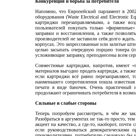
Конкуренция и борьба за потребителя
Напомню, что Европейский парламент в 2002
оборудования (Waste Electrical and Electroni
картриджи перезаправляемыми, а также во
пользователей покупать только «фирменные»
заправки и восстановления, а также позволя
производителей не заставили себя долго ждать
корпусах. Это запрессованные или залитые шти
целью засыпать очередную порцию тонера (п
усложняющие заправку, преподнесены всем серв
Совместимые картриджи, напротив, имеют «
материалов выгодно продать картридж, а такж
если картриджи всё равно перезаправляют, т
наименьшего сопротивления пошла известная
печати в виде баночек. Очень практичный 
продолжают ограничивать потребителя в возмо
Сильные и слабые стороны
Теперь попробуем рассмотреть, в чём же з
Разобраться в аргументах не так-то просто, т
акцент на качество, а где-то, наоборот, почт
если руководствоваться демократическими
производителями, потребителю следовало бы н