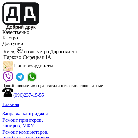
Качественно
Быстро
Доступно
Киев,
возле метро Дорогожичи
Парково-Сырецкая 1А
Наши координаты
Просьба, пишите нам сюда, нежели использовать звонок на номер
(096)237-15-55
Главная
Заправка картриджей
Ремонт принтеров,
копиров, МФУ
Ремонт компьютеров,
ноутбуков, мониторов