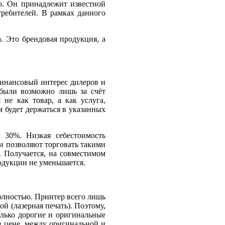
о. Он принадлежит известной
ребителей. В рамках данного
. Это брендовая продукция, а
финансовый интерес дилеров и
ибыли возможно лишь за счёт
не как товар, а как услуга,
м будет держаться в указанных
и 30%. Низкая себестоимость
и позволяют торговать такими
. Получается, на совместимом
одукции не уменьшается.
олностью. Принтер всего лишь
й (лазерная печать). Поэтому,
олько дорогие и оригинальные
 в цене между оригинальной и