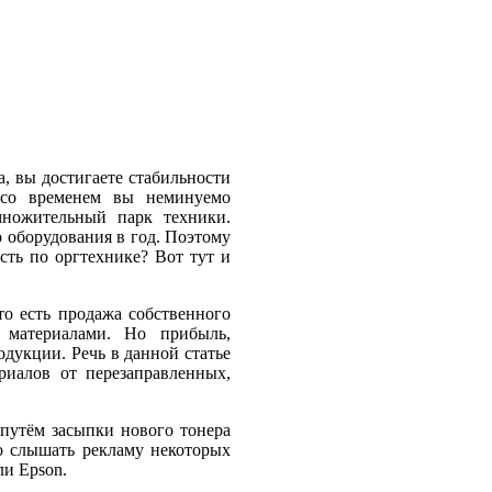
, вы достигаете стабильности
о со временем вы неминуемо
множительный парк техники.
 оборудования в год. Поэтому
асть по оргтехнике? Вот тут и
о есть продажа собственного
 материалами. Но прибыль,
дукции. Речь в данной статье
иалов от перезаправленных,
путём засыпки нового тонера
о слышать рекламу некоторых
ли Epson.