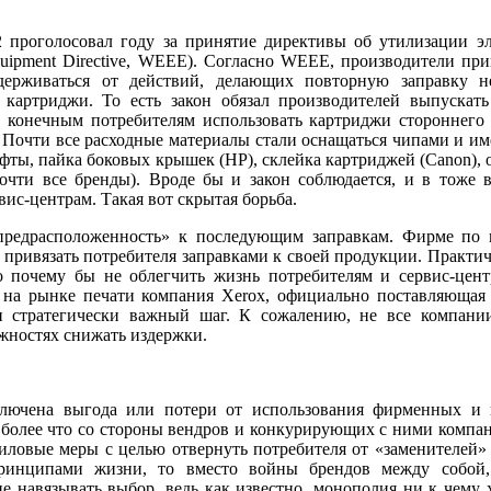
 проголосовал году за принятие директивы об утилизации эл
c Equipment Directive, WEEE). Согласно WEEE, производители п
здерживаться от действий, делающих повторную заправку 
 картриджи. То есть закон обязал производителей выпуска
ть конечным потребителям использовать картриджи стороннего
. Почти все расходные материалы стали оснащаться чипами и им
фты, пайка боковых крышек (НР), склейка картриджей (Canon), о
очти все бренды). Вроде бы и закон соблюдается, и в тоже 
ис-центрам. Такая вот скрытая борьба.
предрасположенность» к последующим заправкам. Фирме по п
е привязать потребителя заправками к своей продукции. Практи
о почему бы не облегчить жизнь потребителям и сервис-центр
 на рынке печати компания Xerox, официально поставляющая
и стратегически важный шаг. К сожалению, не все компани
жностях снижать издержки.
аключена выгода или потери от использования фирменных и 
ем более что со стороны вендров и конкурирующих с ними компан
и силовые меры с целью отвернуть потребителя от «заменителей
 принципами жизни, то вместо войны брендов между собо
е навязывать выбор, ведь как известно, монополия ни к чему 