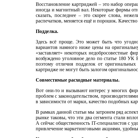
Восстановление картриджей – это набор опера
иногда и магнитный вал. Некоторые фирмы отно
сказать, последнее – это скорее слова, не
распечатков, меняется ещё и порошок. Качеств
Подделка.
Здесь всё проще. Это может быть что угодн
вариантов намного ниже цены на оригинальну
«заставляет» некоторых недобросовестные фир
возбуждено уголовное дело по статье 180 УК 
поэтому отличия подделок от оригинальных 
картридже не могут быть залогом оригинальнос
Совместимые расходные материалы.
Вот они-то и вызывают интерес у многих фир
проблем с законодательством, производителями
в зависимости от марки, качество подобных ка
В рамках данной статьи мы затронем ряд аспек
рынке таковы, что эти два сегмента стали впло
А сейчас общественность IT-специалистов с уд
привлечение маркетинговыми акциями, удобный с