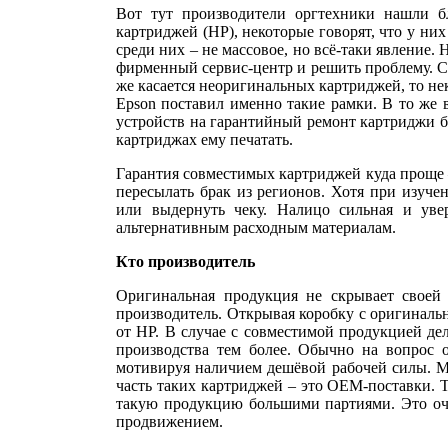
Вот тут производители оргтехники нашли б
картриджей (НР), некоторые говорят, что у них
среди них – не массовое, но всё-таки явление
фирменный сервис-центр и решить проблему. Ск
же касается неоригинальных картриджей, то н
Epson поставил именно такие рамки. В то же 
устройств на гарантийный ремонт картриджи бр
картриджах ему печатать.
Гарантия совместимых картриджей куда проще 
пересылать брак из регионов. Хотя при изуче
или выдернуть чеку. Налицо сильная и уве
альтернативным расходным материалам.
Кто производитель
Оригинальная продукция не скрывает своей 
производитель. Открывая коробку с оригинальн
от НР. В случае с совместимой продукцией дел
производства тем более. Обычно на вопрос 
мотивируя наличием дешёвой рабочей силы. Мо
часть таких картриджей – это ОЕМ-поставки. Т
такую продукцию большими партиями. Это оче
продвижением.