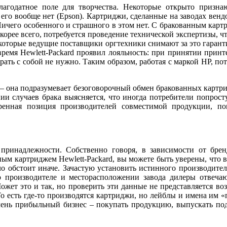
лагодатное поле для творчества. Некоторые открыто призна
 его вообще нет (Epson). Картриджи, сделанные на заводах вендо
. Ничего особенного и страшного в этом нет. С бракованным кар
орее всего, потребуется проведение технической экспертизы, чт
екоторые ведущие поставщики оргтехники снимают за это гарант
время Hewlett-Packard проявил лояльность: при принятии при
ать с собой не нужно. Таким образом, работая с маркой НР, пот
– она подразумевает безоговорочный обмен бракованных картрид
нии случаев брака выясняется, что иногда потребители попрост
ренная позиция производителей совместимой продукции, по
принадлежности. Собственно говоря, в зависимости от брен
ым картриджем Hewlett-Packard, вы можете быть уверены, что в
о обстоит иначе. Зачастую установить истинного производителя
о производителе и месторасположении завода дилеры отвечаю
жет это и так, но проверить эти данные не представляется во
о есть где-то производятся картриджи, но лейблы и имена им «
нь прибыльный бизнес – покупать продукцию, выпускать под 