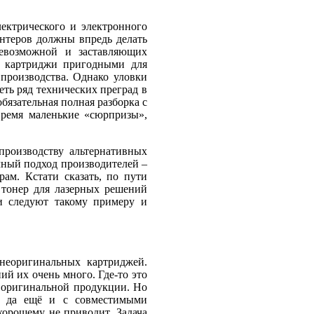
ектрического и электронного
ринтеров должны впредь делать
невозможной и заставляющих
ть картриджи пригодными для
 производства. Однако уловки
еть ряд технических преград в
бязательная полная разборка с
время маленькие «сюрпризы»,
роизводству альтернативных
чный подход производителей –
ам. Кстати сказать, по пути
 тонер для лазерных решений
и следуют такому примеру и
неоригинальных картриджей.
ий их очень много. Где-то это
» оригинальной продукции. Но
й, да ещё и с совместимыми
хорошему не приводит. Задача