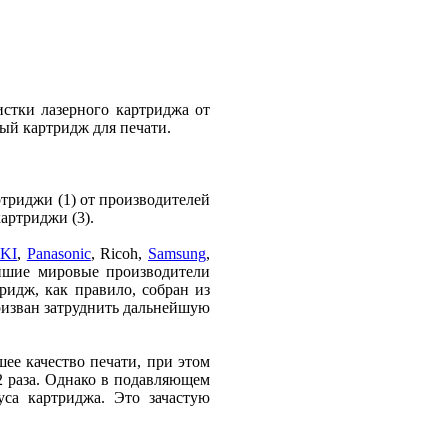
стки лазерного картриджа от
ый картридж для печати.
триджи (1) от производителей
артриджи (3).
KI
,
Panasonic
, Ricoh,
Samsung
,
ейшие мировые производители
идж, как правило, собран из
ризван затруднить дальнейшую
шее качество печати, при этом
2 раза. Однако в подавляющем
уса картриджа. Это зачастую