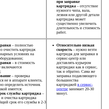
при заправке
картриджа
– отсутствие
нужного чипа, вала,
лезвия или другой детали
картриджа может
существенно увеличить
длительность и стоимость
работ.
правки
– полностью
Относительно низкая
но очистить картридж
скорость
– нужно везти
онарных условиях на
картридж для заправки в
оборудовании;
сервис-центр или
правки
– в стоимость
доставлять курьером
е включаются
картриджи как в сервис,
;
так и обратно. Сама же
ование
– проверка
заправка подавляющего
я не в аппарате клиента,
большинства
ьно определить источник
картриджей
в сервис-
акой имеется;
центре
занимает 20-30
рок службы картриджа
–
минут.
 и очистка картриджа
бщий срок его службы в 2-3