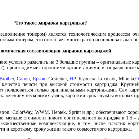
Что такое заправка картриджа?
аполнение тонером) является технологическим процессом очи
новым тонером, что позволяет многократно использовать лазерн
номическая составляющая заправки картриджей
но условно разделить на 3 большие группы – оригинальные кар
2), производимые сторонними организациями, и заправленные к
Brother
,
Canon
,
Epson
, Gestetner,
HP
, Kyocera, Lexmark, Minolta,
O
е качество печати при высокой стоимости картриджа. Крупн
т пользоваться только оригинальными картриджами. Сам картр
сключением нескольких узлов, короткий срок службы которых п
tron, ColorWay, WWM, Hentek, Sprint и др.) обеспечивают хоро
ло, меньше стоимости нового оригинального картриджа в 1,5 – 
зкокачественные комплектующие, в том числе пластик корп
ти и короткому сроку жизни такого совместимого картриджа.