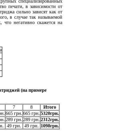
 крупных специализированных
тво печати, в зависимости от
триджа сильно зависят как от
ого, в случае так называемой
, что негативно скажется на
а
ртриджей (на примере
7
8
Итого
рн.
665 грн.
665 грн.
5320грн.
рн.
289 грн.
289 грн.
2312грн.
н.
49 грн.
49 грн.
1098грн.