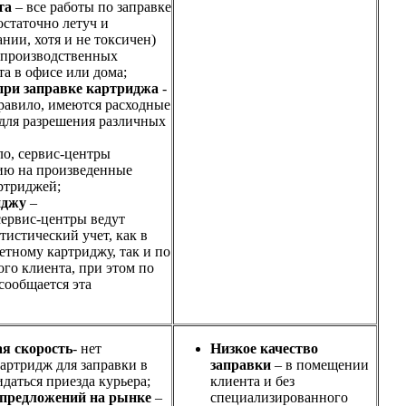
та
– все работы по заправке
остаточно летуч и
нии, хотя и не токсичен)
в производственных
та в офисе или дома;
при заправке картриджа
-
правило, имеются расходные
 для разрешения различных
ло, сервис-центры
ию на произведенные
ртриджей;
иджу
–
ервис-центры ведут
истический учет, как в
ретному картриджу, так и по
ого клиента, при этом по
сообщается эта
я скорость
- нет
Низкое качество
артридж для заправки в
заправки
– в помещении
даться приезда курьера;
клиента и без
 предложений на рынке
–
специализированного