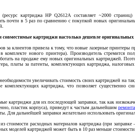
 (ресурс картриджа HP Q2612A составляет ~2000 страниц) 
ать почти в 5 раз по сравнению с покупкой новых оригинальны
й.
и совместимые картриджи настолько дешевле оригинальных
ов за клиентов привела к тому, что новые лазерные принтеры п
 в комплекте нового принтера). Производитель стремится по
работать на продаже ему новых оригинальных картриджей. Поэ
тера, платы за патенты, комплектующих картриджа, налоговых
необходимости увеличивать стоимость своих картриджей на та
ве комплектующих картриджа, что позволяет существенно сн
мые картриджи для их последующей заправки, так как низкока
енно, пластик корпуса), приведут к частым дальнейшим
ремонт
ы. Для дальнейшей заправки желательно использовать оригина
 из стоимости расходных материалов картриджа (при заправке –
ьных моделей картриджей может быть в 10 раз меньше стоимости