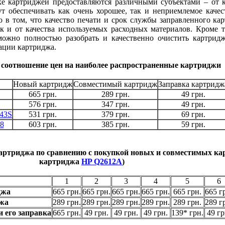
ке картриджей предоставляются различными субъектами – от
ут обеспечивать как очень хорошее, так и неприемлемое качес
о в том, что качество печати и срок службы заправленного кар
к и от качества используемых расходных материалов. Кроме т
можно полностью разобрать и качественно очистить картридж
ации картриджа.
соотношение цен на наиболее распространенные картриджи
Новый картридж
Совместимый картридж
Заправка картридж
665 грн.
289 грн.
49 грн.
576 грн.
347 грн.
49 грн.
43S
531 грн.
379 грн.
69 грн.
8
603 грн.
385 грн.
59 грн.
артриджа по сравнению с покупкой новых и совместимых ка
картриджа
HP Q2612A
)
1
2
3
4
5
6
джа
665 грн.
665 грн.
665 грн.
665 грн.
665 грн.
665 г
жа
289 грн.
289 грн.
289 грн.
289 грн.
289 грн.
289 г
 его заправка
665 грн.
49 грн.
49 грн.
49 грн.
139* грн.
49 гр