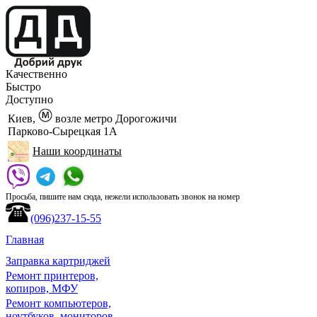
Качественно
Быстро
Доступно
Киев,
возле метро Дорогожичи
Парково-Сырецкая 1А
Наши координаты
Просьба, пишите нам сюда, нежели использовать звонок на номер
(096)237-15-55
Главная
Заправка картриджей
Ремонт принтеров,
копиров, МФУ
Ремонт компьютеров,
ноутбуков, мониторов