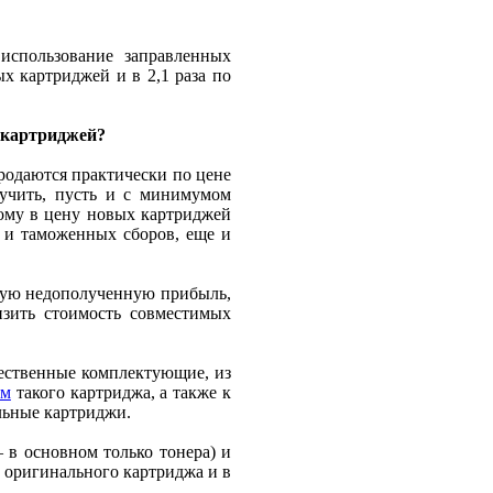
использование заправленных
х картриджей и в 2,1 раза по
 картриджей?
родаются практически по цене
лучить, пусть и с минимумом
тому в цену новых картриджей
 и таможенных сборов, еще и
кую недополученную прибыль,
изить стоимость совместимых
чественные комплектующие, из
ам
такого картриджа, а также к
льные картриджи.
 в основном только тонера) и
 оригинального картриджа и в