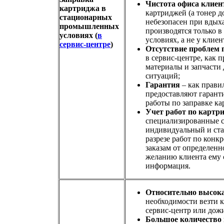
Чистота офиса клиен
картриджа в
картриджей (а тонер д
стационарных
небезопасен при вдыха
промышленных
производятся только 
условиях (
в
условиях, а не у клиен
сервис-центре
)
Отсутствие проблем 
в сервис-центре, как 
материалы и запчасти
ситуаций;
Гарантия
– как прави
предоставляют гарант
работы по заправке ка
Учет работ по картр
специализированные с
индивидуальный и стат
разрезе работ по конк
заказам от определенн
желанию клиента ему 
информация.
Относительно высока
необходимости везти к
сервис-центр или дожи
Большое количество