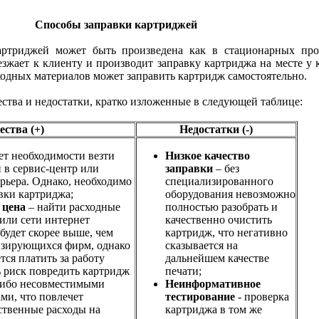
Способы заправки картриджей
картриджей может быть произведена как в стационарных пр
зжает к клиенту и производит заправку картриджа на месте у к
одных материалов может заправить картридж самостоятельно.
ества и недостатки, кратко изложенные в следующей таблице:
ства (+)
Недостатки (-)
ет необходимости везти
Низкое качество
 в сервис-центр или
заправки
– без
рьера. Однако, необходимо
специализированного
вки картриджа;
оборудования невозможно
 цена
– найти расходные
полностью разобрать и
или сети интернет
качественно очистить
 будет скорее выше, чем
картридж, что негативно
изирующихся фирм, однако
сказывается на
тся платить за работу
дальнейшем качестве
ь риск повредить картридж
печати;
 либо несовместимыми
Неинформативное
ми, что повлечет
тестирование
- проверка
твенные расходы на
картриджа в том же