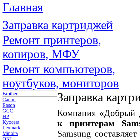
Главная
Заправка картриджей
Ремонт принтеров,
копиров, МФУ
Ремонт компьютеров,
ноутбуков, мониторов
Заправка картр
Brother
Canon
Epson
Компания «Добрый 
GCC
HP
к принтерам Sam
Kyocera
Lexmark
Samsung составляет
Minolta
OKI