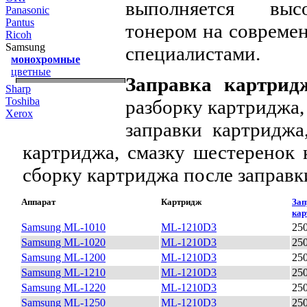
выполняется высо
Panasonic
Pantus
тонером на совреме
Ricoh
Samsung
специалистами.
монохромные
цветные
Заправка картрид
Sharp
Toshiba
разборку картриджа,
Xerox
заправки картриджа
картриджа, смазку шестеренок 
сборку картриджа после заправк
Аппарат
Картридж
Зап
кар
Samsung ML-1010
ML-1210D3
25
Samsung ML-1020
ML-1210D3
25
Samsung ML-1200
ML-1210D3
25
Samsung ML-1210
ML-1210D3
25
Samsung ML-1220
ML-1210D3
25
Samsung ML-1250
ML-1210D3
25