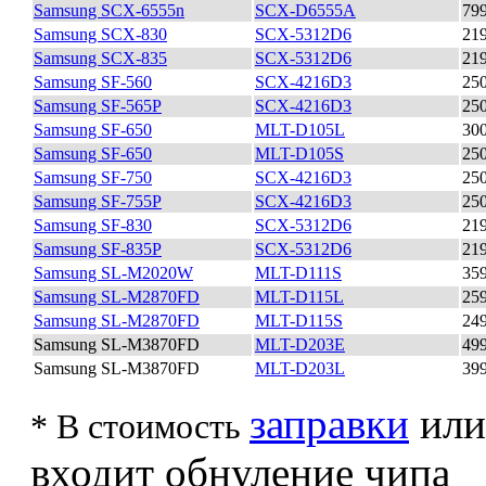
Samsung SCX-6555n
SCX-D6555A
79
Samsung SCX-830
SCX-5312D6
21
Samsung SCX-835
SCX-5312D6
21
Samsung SF-560
SCX-4216D3
25
Samsung SF-565P
SCX-4216D3
25
Samsung SF-650
MLT-D105L
30
Samsung SF-650
MLT-D105S
25
Samsung SF-750
SCX-4216D3
25
Samsung SF-755P
SCX-4216D3
25
Samsung SF-830
SCX-5312D6
21
Samsung SF-835P
SCX-5312D6
21
Samsung SL-M2020W
MLT-D111S
35
Samsung SL-M2870FD
MLT-D115L
25
Samsung SL-M2870FD
MLT-D115S
24
Samsung SL-M3870FD
MLT-D203E
49
Samsung SL-M3870FD
MLT-D203L
39
заправки
или
* В стоимость
входит обнуление чипа