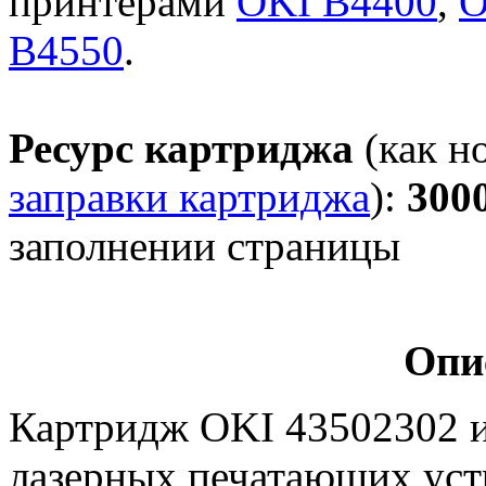
принтерами
OKI B4400
,
O
B4550
.
Ресурс картриджа
(как н
заправки картриджа
):
300
заполнении страницы
Опи
Картридж OKI 43502302 и
лазерных печатающих уст