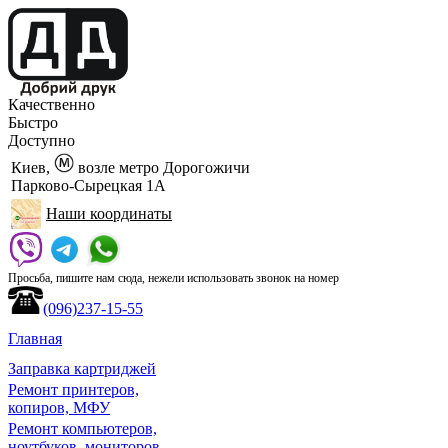
Качественно
Быстро
Доступно
Киев,
возле метро Дорогожичи
Парково-Сырецкая 1А
Наши координаты
Просьба, пишите нам сюда, нежели использовать звонок на номер
(096)237-15-55
Главная
Заправка картриджей
Ремонт принтеров,
копиров, МФУ
Ремонт компьютеров,
ноутбуков, мониторов