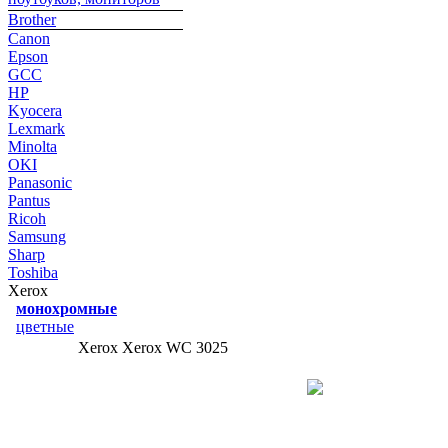
Brother
Canon
Epson
GCC
HP
Kyocera
Lexmark
Minolta
OKI
Panasonic
Pantus
Ricoh
Samsung
Sharp
Toshiba
Xerox
монохромные
цветные
Xerox Xerox WC 3025