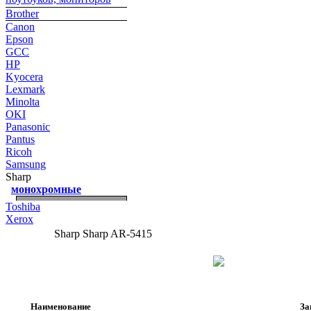
Brother
Canon
Epson
GCC
HP
Kyocera
Lexmark
Minolta
OKI
Panasonic
Pantus
Ricoh
Samsung
Sharp
монохромные
Toshiba
Xerox
Sharp Sharp AR-5415
Наименование
За