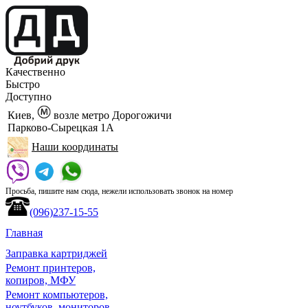
Качественно
Быстро
Доступно
Киев,
возле метро Дорогожичи
Парково-Сырецкая 1А
Наши координаты
Просьба, пишите нам сюда, нежели использовать звонок на номер
(096)237-15-55
Главная
Заправка картриджей
Ремонт принтеров,
копиров, МФУ
Ремонт компьютеров,
ноутбуков, мониторов