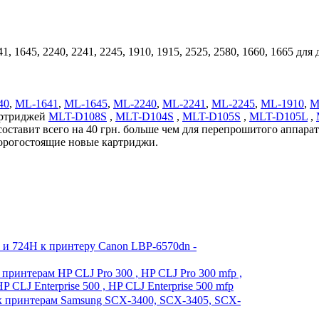
 1645, 2240, 2241, 2245, 1910, 1915, 2525, 2580, 1660, 1665 дл
40
,
ML-1641
,
ML-1645
,
ML-2240
,
ML-2241
,
ML-2245
,
ML-1910
,
M
артриджей
MLT-D108S
,
MLT-D104S
,
MLT-D105S
,
MLT-D105L
,
составит всего на 40 грн. больше чем для перепрошитого аппарат
дорогостоящие новые картриджи.
 и 724H к принтеру Canon LBP-6570dn -
принтерам HP CLJ Pro 300 , HP CLJ Pro 300 mfp ,
P CLJ Enterprise 500 , HP CLJ Enterprise 500 mfp
к принтерам Samsung SCX-3400, SCX-3405, SCX-