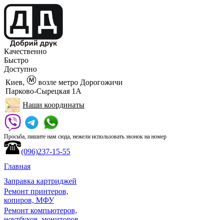
Качественно
Быстро
Доступно
Киев,
возле метро Дорогожичи
Парково-Сырецкая 1А
Наши координаты
Просьба, пишите нам сюда, нежели использовать звонок на номер
(096)237-15-55
Главная
Заправка картриджей
Ремонт принтеров,
копиров, МФУ
Ремонт компьютеров,
ноутбуков, мониторов