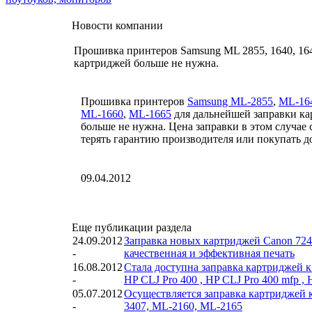
Новости компании
Прошивка принтеров Samsung ML 2855, 1640, 1641,
картриджей больше не нужна.
Прошивка принтеров
Samsung ML-2855
,
ML-16
ML-1660
,
ML-1665
для дальнейшей заправки к
больше не нужна. Цена заправки в этом случае 
терять гарантию производителя или покупать 
09.04.2012
Еще публикации раздела
24.09.2012
Заправка новых картриджей Canon 724
-
качественная и эффективная печать
16.08.2012
Стала доступна заправка картриджей к 
-
HP CLJ Pro 400 , HP CLJ Pro 400 mfp , H
05.07.2012
Осуществляется заправка картриджей 
-
3407, ML-2160, ML-2165