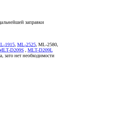
я дальнейшей заправки
L-1915
,
ML-2525
, ML-2580,
MLT-D209S
,
MLT-D209L
а, зато нет необходимости